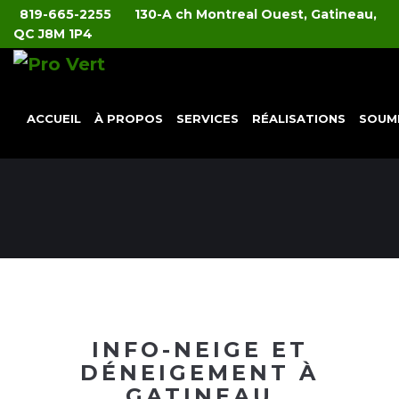
819-665-2255
130-A ch Montreal Ouest, Gatineau,
QC J8M 1P4
ACCUEIL
À PROPOS
SERVICES
RÉALISATIONS
SOUM
INFO-NEIGE ET
DÉNEIGEMENT À
GATINEAU