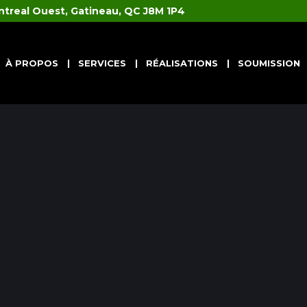
ntreal Ouest, Gatineau, QC J8M 1P4
À PROPOS
SERVICES
RÉALISATIONS
SOUMISSION