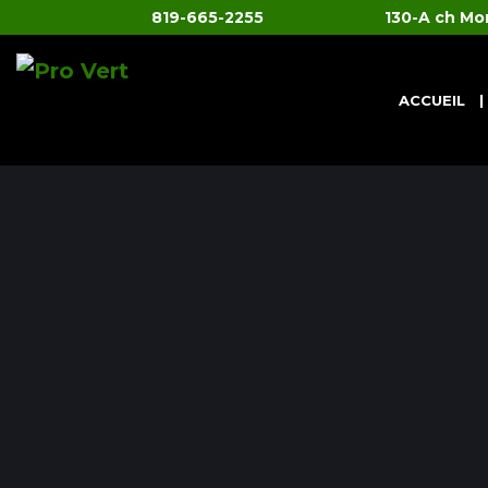
819-665-2255
130-A ch Mo
ACCUEIL