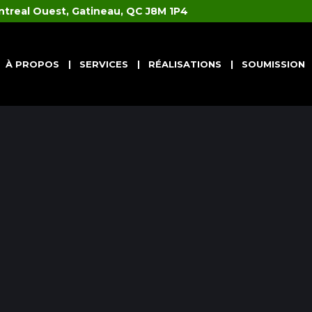
ntreal Ouest, Gatineau, QC J8M 1P4
À PROPOS
SERVICES
RÉALISATIONS
SOUMISSION