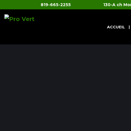
819-665-2255
130-A ch Mo
ACCUEIL