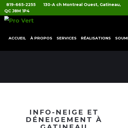
819-665-2255
130-A ch Montreal Ouest, Gatineau,
QC J8M 1P4
ACCUEIL
À PROPOS
SERVICES
RÉALISATIONS
SOUM
INFO-NEIGE ET
DÉNEIGEMENT À
GATINEAU