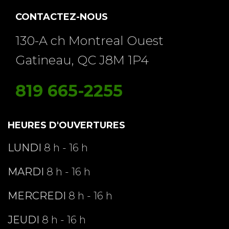
CONTACTEZ-NOUS
130-A ch Montreal Ouest
Gatineau, QC J8M 1P4
819 665-2255
HEURES D'OUVERTURES
LUNDI
8 h - 16 h
MARDI
8 h - 16 h
MERCREDI
8 h - 16 h
JEUDI
8 h - 16 h