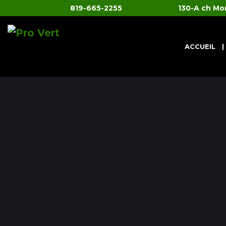
819-665-2255
130-A ch Mo
ACCUEIL