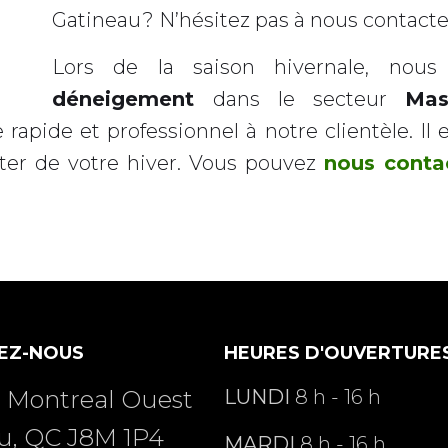
Gatineau? N’hésitez pas à nous contact
Lors de la saison hivernale, no
déneigement
dans le secteur
Mas
rapide et professionnel à notre clientèle. Il 
iter de votre hiver. Vous pouvez
nous conta
EZ-NOUS
HEURES D'OUVERTURE
h Montreal Ouest
LUNDI
8 h - 16 h
u, QC J8M 1P4
MARDI
8 h - 16 h