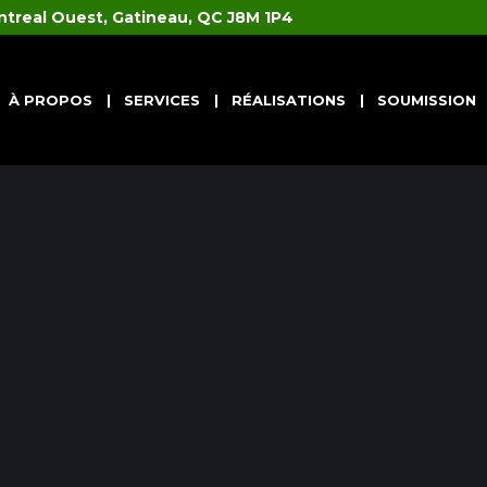
ntreal Ouest, Gatineau, QC J8M 1P4
À PROPOS
SERVICES
RÉALISATIONS
SOUMISSION