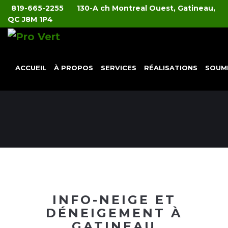
819-665-2255
130-A ch Montreal Ouest, Gatineau,
QC J8M 1P4
ACCUEIL
À PROPOS
SERVICES
RÉALISATIONS
SOUM
INFO-NEIGE ET
DÉNEIGEMENT À
GATINEAU